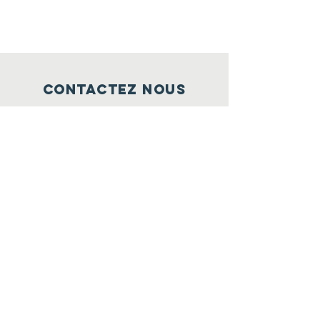
CONTACTEZ NOUS
C.P 15
Succursale Saint
Michel
Montréal, Québec H2A 3M1
(438) 985-8136
info@fvmi.net
SE CONNECTER À NOUS
Facebook
Instagram
Twitter
S'inscrire